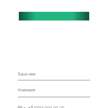
ВАШ БИЗНЕС ВЫРОС.
ОКРУЖЕНИЕ ДОЛЖНО
СООТВЕТСТВОВАТЬ.
СИБИРСКИЙ КАПИТАЛ — БИЗНЕС-
КЛУБ ДЛЯ ТЕХ, КТО ВЫБИРАЕТ
СИЛУ, МАСШТАБ И УВАЖЕНИЕ.
+7